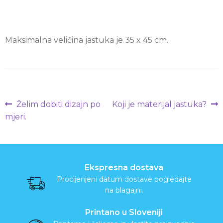
a
r
Maksimalna veličina jastuka je 35 x 45 cm.
a
p
e
Navigacija
Prethodna
Sljedeća
Želim dobiti dizajn po
Koji je materijal jastuka?
objava:
objava:
objava
mjeri.
J
a
p
Ekspresna dostava
Procijenjeni datum dostave pogledajte
a
na blagajni.
n
Printano u Sloveniji