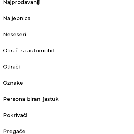
Najprodavaniji
j
e
Naljepnica
ć
Neseseri
a
Otirač za automobil
i
d
Otirači
o
Oznake
d
Personalizirani jastuk
a
c
Pokrivači
i
Pregače