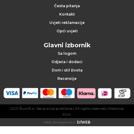
z
Česta pitanja
Kontakt
n
Uvjeti reklamacije
a
Opći uvjeti
k
Glavni izbornik
e
Sa logom
Odjeća i dodaci
P
Dom i stil života
Recenzije
r
i
v
2021 Štumfi.si. Vse pravice pridržane
| All rights reserved |
Materiias
d.o.o.
j
Web development:
D/WEB
e