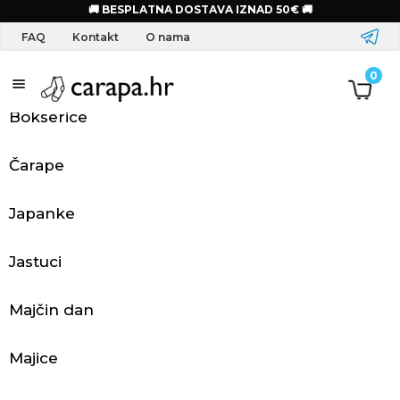
Početna
FAQ
Koja je veličina jastuka?
🚚 BESPLATNA DOSTAVA IZNAD 50€ 🚚
FAQ
Kontakt
O nama
S
0
a
Bokserice
l
Čarape
o
Japanke
g
o
Jastuci
m
Majčin dan
O
Majice
d