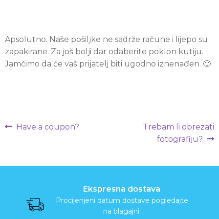
a
r
Apsolutno. Naše pošiljke ne sadrže račune i lijepo su
zapakirane. Za još bolji dar odaberite poklon kutiju.
a
Jamčimo da će vaš prijatelj biti ugodno iznenađen. 🙂
p
e
J
Navigacija
Prethodna
Sljedeća
Have a coupon?
Trebam li obrezati
a
objava:
objava:
objava
fotografiju?
p
a
Ekspresna dostava
n
Procijenjeni datum dostave pogledajte
na blagajni.