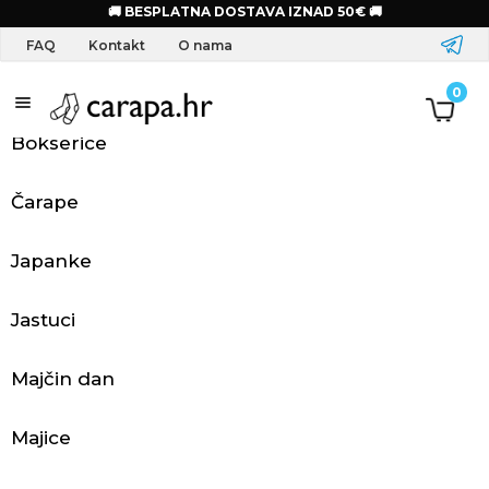
Početna
FAQ
Mogu li naručiti na adresu prijatelja?
🚚 BESPLATNA DOSTAVA IZNAD 50€ 🚚
FAQ
Kontakt
O nama
S
0
a
Bokserice
l
Čarape
o
Japanke
g
o
Jastuci
m
Majčin dan
O
Majice
d