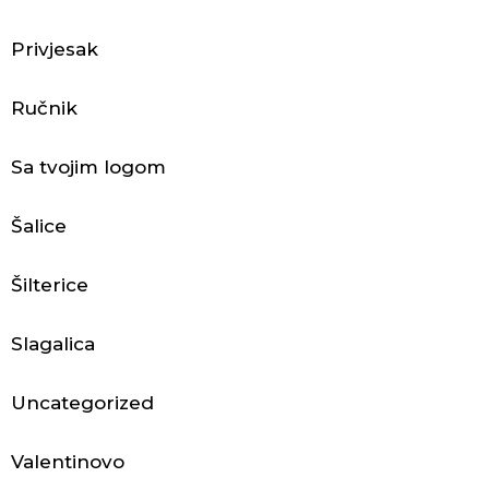
Privjesak
B
Ručnik
o
k
Sa tvojim logom
s
Šalice
e
r
Šilterice
i
Slagalica
c
Uncategorized
e
Valentinovo
Č