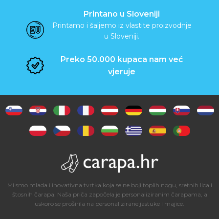
k
Printano u Sloveniji
e
Printamo i šaljemo iz vlastite proizvodnje
u Sloveniji.
N
Preko 50.000 kupaca nam već
e
vjeruje
s
e
s
e
r
i
Mi smo mlada i inovativna tvrtka koja se ne boji toplih nogu, sretnih lica i
štosnih čarapa. Naša priča započela je personaliziranim čarapama, a
uskoro se proširila na personalizirane jastuke i majice.
O