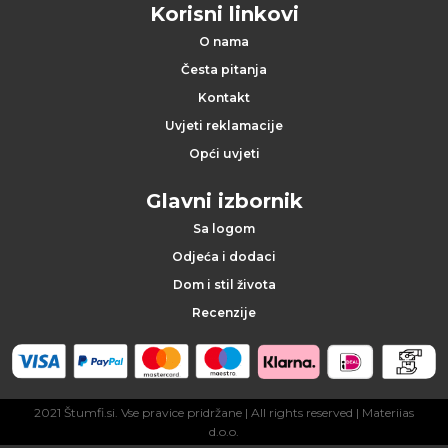
Korisni linkovi
z
O nama
n
Česta pitanja
a
Kontakt
Uvjeti reklamacije
k
Opći uvjeti
e
Glavni izbornik
Sa logom
P
Odjeća i dodaci
r
Dom i stil života
Recenzije
i
v
j
2021 Štumfi.si. Vse pravice pridržane
| All rights reserved |
Materiias
d.o.o.
e