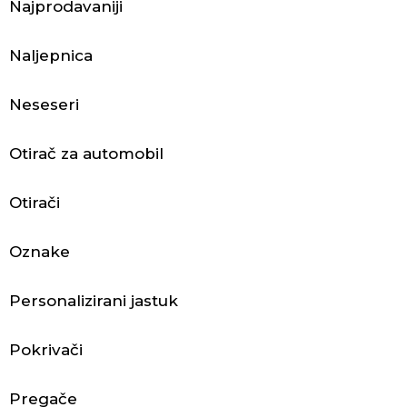
Najprodavaniji
j
e
Naljepnica
ć
Neseseri
a
Otirač za automobil
i
d
Otirači
o
Oznake
d
Personalizirani jastuk
a
c
Pokrivači
i
Pregače