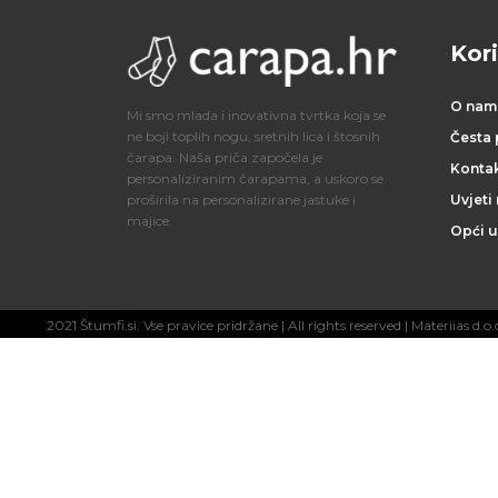
j
Kori
e
ć
O nam
Mi smo mlada i inovativna tvrtka koja se
ne boji toplih nogu, sretnih lica i štosnih
Česta 
a
čarapa. Naša priča započela je
Konta
personaliziranim čarapama, a uskoro se
i
Uvjeti
proširila na personalizirane jastuke i
majice.
Opći u
d
o
d
2021 Štumfi.si. Vse pravice pridržane
| All rights reserved |
Materiias d.o.
a
c
i