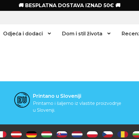
🚚 BESPLATNA DOSTAVA IZNAD 50€ 🚚
Odjeća i dodaci
Dom i stil života
Recenz
Printano u Sloveniji
Printamo i šaljemo iz vlastite proizvodnje
u Sloveniji.