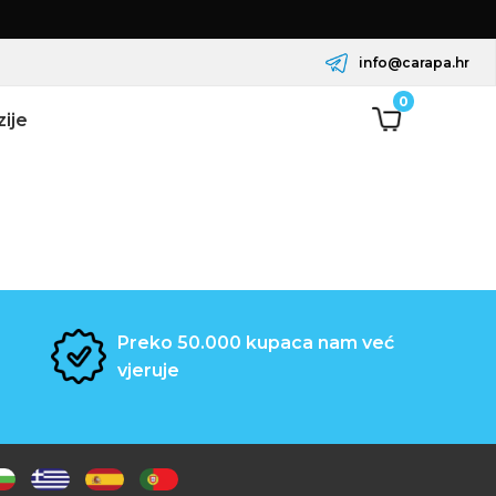
info@carapa.hr
0
ije
Preko 50.000 kupaca nam već
vjeruje