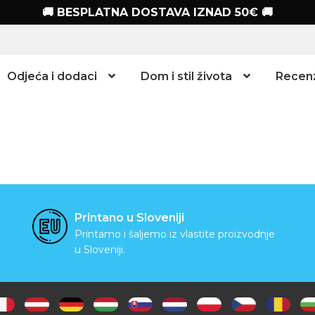
🚚 BESPLATNA DOSTAVA IZNAD 50€ 🚚
Odjeća i dodaci
Dom i stil života
Recenz
Printano u Sloveniji
Printamo i šaljemo iz vlastite proizvodnje
u Sloveniji.