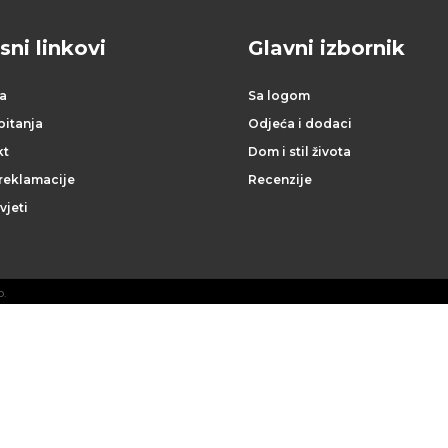
sni linkovi
Glavni izbornik
a
Sa logom
pitanja
Odjeća i dodaci
kt
Dom i stil života
 reklamacije
Recenzije
vjeti
o.