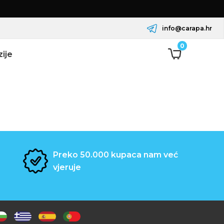
info@carapa.hr
0
ije
Preko 50.000 kupaca nam već
vjeruje