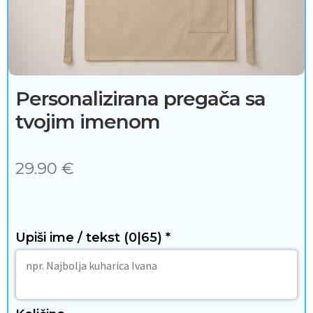
j
e
ć
a
Personalizirana pregača sa
tvojim imenom
i
d
29.90
€
o
d
a
Upiši ime / tekst
(0|65)
*
c
i