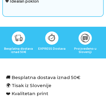
💖 Idealan poklon
v
o
t
a
Besplatna dostava
EXPRESS Dostava
Proizvedeno u
iznad 50€
Sloveniji
R
e
c
🚚 Besplatna dostava iznad 50€
e
🌍 Tisak iz Slovenije
n
❤️ Kvalitetan print
z