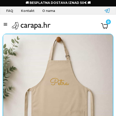
🚚 BESPLATNA DOSTAVA IZNAD 50€ 🚚
FAQ
Kontakt
O nama
S
0
a
l
o
g
o
m
O
d