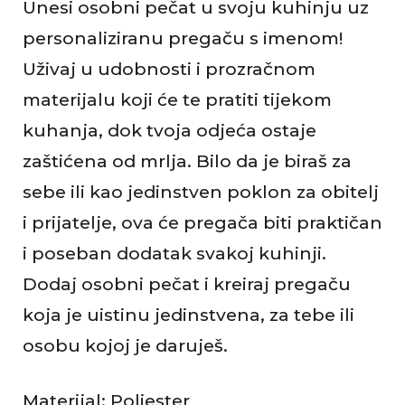
Unesi osobni pečat u svoju kuhinju uz
i
personaliziranu pregaču s imenom!
j
Uživaj u udobnosti i prozračnom
e
materijalu koji će te pratiti tijekom
kuhanja, dok tvoja odjeća ostaje
zaštićena od mrlja. Bilo da je biraš za
sebe ili kao jedinstven poklon za obitelj
i prijatelje, ova će pregača biti praktičan
i poseban dodatak svakoj kuhinji.
Dodaj osobni pečat i kreiraj pregaču
koja je uistinu jedinstvena, za tebe ili
osobu kojoj je daruješ.
Materijal: Poliester