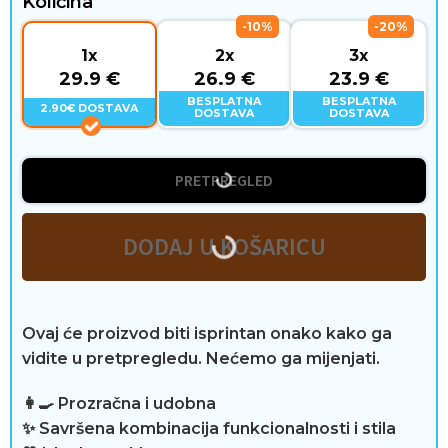
Količina
-10%
-20%
1x
2x
3x
D
29.9 €
26.9 €
23.9 €
o
BESPLATNA
BESPLATNA
2.90€ DOSTAVA
DOSTAVA
DOSTAVA
m
i
PRETPREGLED
s
DODAJ U KOŠARICU
t
i
Ovaj će proizvod biti isprintan onako kako ga
l
vidite u pretpregledu. Nećemo ga mijenjati.
ž
👩‍🍳 Prozračna i udobna
i
✨ Savršena kombinacija funkcionalnosti i stila