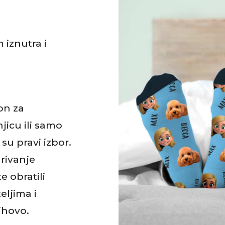
iznutra i
on za
jicu ili samo
su pravi izbor.
rivanje
 obratili
eljima i
jihovo.