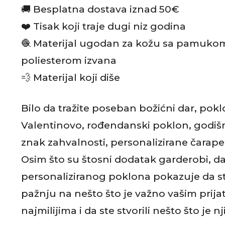
🚚 Besplatna dostava iznad 50€
❤️ Tisak koji traje dugi niz godina
🧶 Materijal ugodan za kožu sa pamukom 
poliesterom izvana
💨 Materijal koji diše
Bilo da tražite poseban božićni dar, pokl
Valentinovo, rođendanski poklon, godišn
znak zahvalnosti, personalizirane čarape 
Osim što su štosni dodatak garderobi, da
personaliziranog poklona pokazuje da ste
pažnju na nešto što je važno vašim prijat
najmilijima i da ste stvorili nešto što je n