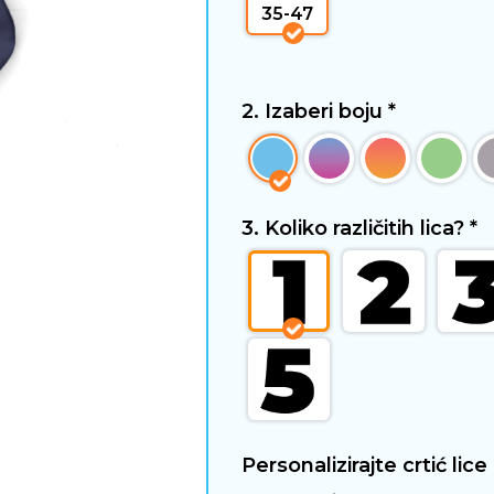
35-47
2. Izaberi boju
*
3. Koliko različitih lica?
*
Personalizirajte crtić lice i