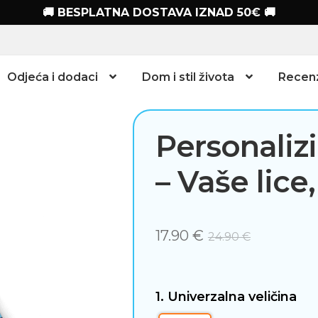
🚚 BESPLATNA DOSTAVA IZNAD 50€ 🚚
Odjeća i dodaci
Dom i stil života
Recenz
Personaliz
– Vaše lice,
17.90
€
24.90
€
1. Univerzalna veličina