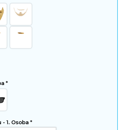
oba
*
u - 1. Osoba
*