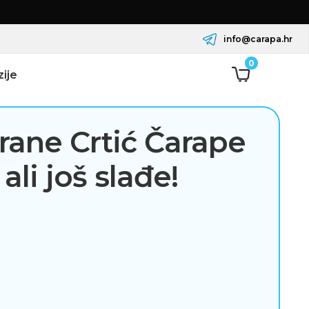
info@carapa.hr
0
ije
irane Crtić Čarape
 ali još slađe!