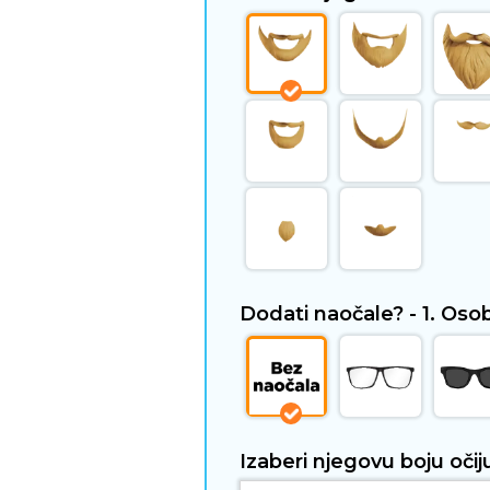
Dodati naočale? - 1. Os
Izaberi njegovu boju očij