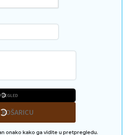
PREGLED
 KOŠARICU
tan onako kako ga vidite u pretpregledu.