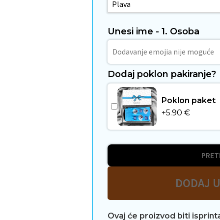
Unesi ime - 1. Osoba
Dodaj poklon pakiranje?
Poklon paket
+
5.90
€
PRET
DODAJ U
Ovaj će proizvod biti isprin