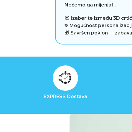
Nećemo ga mijenjati.
😍 Izaberite između 3D crtić s
✨ Mogućnost personalizaci
🎁 Savršen poklon — zabava
EXPRESS Dostava