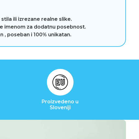
tila ili izrezane realne slike.
je imenom za dodatnu posebnost.
n , poseban i 100% unikatan.
Proizvedeno u
Sloveniji