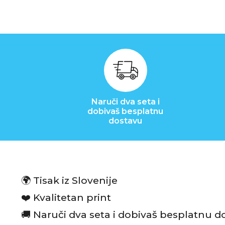
D
o
m
i
Naruči dva seta i
s
dobivaš besplatnu
dostavu
t
i
l
🌍 Tisak iz Slovenije
ž
❤️ Kvalitetan print
i
🚚 Naruči dva seta i dobivaš besplatnu d