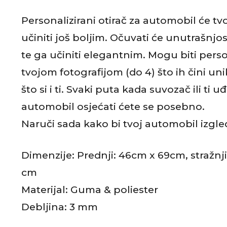
v
Personalizirani otirač za automobil će t
o
učiniti još boljim. Očuvati će unutrašnj
t
te ga učiniti elegantnim. Mogu biti perso
a
tvojom fotografijom (do 4) što ih čini u
što si i ti. Svaki puta kada suvozač ili ti u
automobil osjećati ćete se posebno.
R
Naruči sada kako bi tvoj automobil izgled
e
Dimenzije: Prednji: 46cm x 69cm, stražnji
c
cm
e
Materijal: Guma & poliester
n
Debljina: 3 mm
z