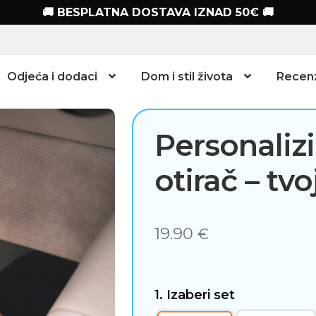
🚚 BESPLATNA DOSTAVA IZNAD 50€ 🚚
Odjeća i dodaci
Dom i stil života
Recenz
Personaliz
otirač – tvo
19.90
€
1. Izaberi set