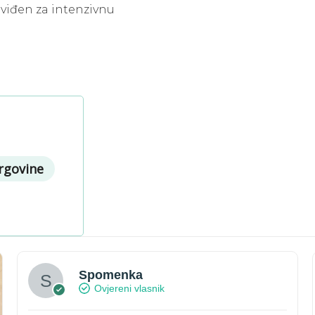
dviđen za intenzivnu
trgovine
Spomenka
Ovjereni vlasnik