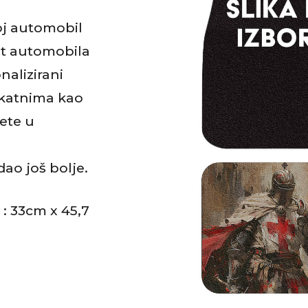
voj automobil
ost automobila
nalizirani
nikatnima kao
đete u
ao još bolje.
 : 33cm x 45,7