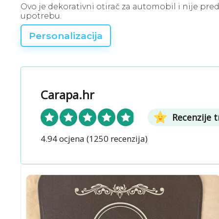
Ovo je dekorativni otirač za automobil i nije pre
i
upotrebu.
j
Personalizacija
e
Carapa.hr
Recenzije 
4.94 ocjena
(1250 recenzija)