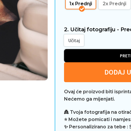
1x Prednji
2x Prednji
2. Učitaj fotografiju - Pr
Učitaj
PRET
DODAJ U
Ovaj će proizvod biti isprin
Nećemo ga mijenjati.
👸 Tvoja fotografija na otir
⭐ Možete pomicati i namjesti
✨ Personalizirano za tebe : 