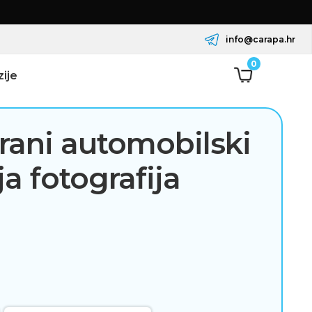
info@carapa.hr
0
ije
irani automobilski
ja fotografija