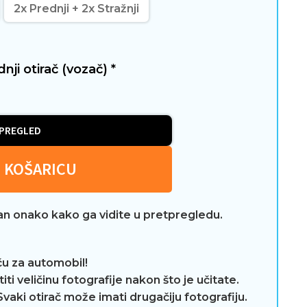
2x Prednji + 2x Stražnji
ednji otirač (vozač)
*
PREGLED
 KOŠARICU
tan onako kako ga vidite u pretpregledu.
aču za automobil!
ti veličinu fotografije nakon što je učitate.
Svaki otirač može imati drugačiju fotografiju.