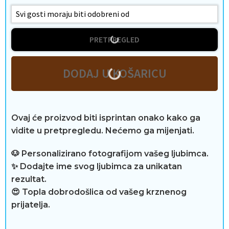
v
o
PRETPREGLED
t
a
DODAJ U KOŠARICU
R
Ovaj će proizvod biti isprintan onako kako ga
vidite u pretpregledu. Nećemo ga mijenjati.
e
🐶 Personalizirano fotografijom vašeg ljubimca.
c
✨ Dodajte ime svog ljubimca za unikatan
e
rezultat.
😍 Topla dobrodošlica od vašeg krznenog
n
prijatelja.
z