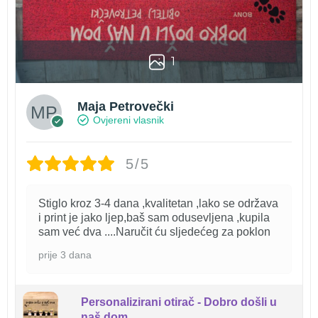
1
Maja Petrovečki
Ovjereni vlasnik
5/5
Stiglo kroz 3-4 dana ,kvalitetan ,lako se održava
i print je jako ljep,baš sam odusevljena ,kupila
sam već dva ....Naručit ću sljedećeg za poklon
prije 3 dana
Personalizirani otirač - Dobro došli u
naš dom