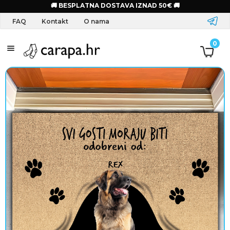
🚚 BESPLATNA DOSTAVA IZNAD 50€ 🚚
FAQ
Kontakt
O nama
S
0
a
l
o
g
o
m
O
d