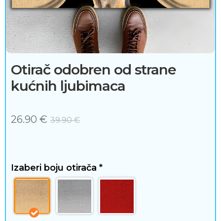
j
e
ć
a
Otirač odobren od strane
kućnih ljubimaca
i
d
26.90
€
39.90
€
o
d
a
Izaberi boju otirača
*
c
i