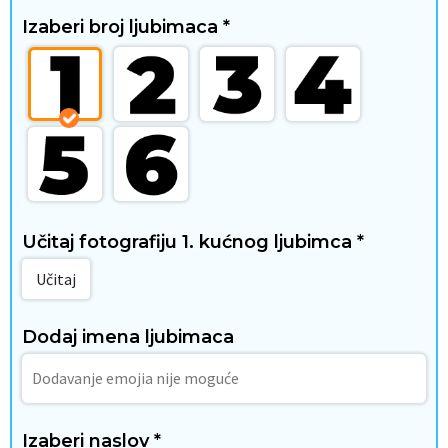
Izaberi broj ljubimaca
*
D
o
m
i
s
Učitaj fotografiju 1. kućnog ljubimca
*
t
Učitaj
i
Dodaj imena ljubimaca
l
ž
i
Izaberi naslov
*