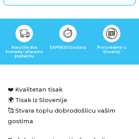
i
j
e
Naručite dva
EXPRESS Dostava
Proizvedeno u
komada i plaćamo
Sloveniji
poštarinu
❤️ Kvalitetan tisak
🌍 Tisak iz Slovenije
🥰 Stvara toplu dobrodošlicu vašim
gostima