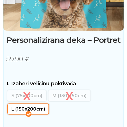
j
e
ć
a
Personalizirana deka – Portret
i
59.90
€
d
o
d
1. Izaberi veličinu pokrivača
a
S (75x100cm)
M (130x150cm)
c
L (150x200cm)
i