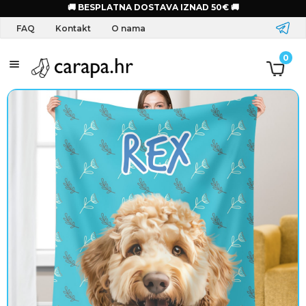
🚚 BESPLATNA DOSTAVA IZNAD 50€ 🚚
FAQ
Kontakt
O nama
S
0
a
l
o
g
o
m
O
d