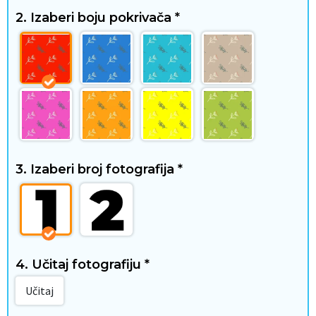
2. Izaberi boju pokrivača
*
D
o
m
i
s
3. Izaberi broj fotografija
*
t
i
l
4. Učitaj fotografiju
*
ž
Učitaj
i