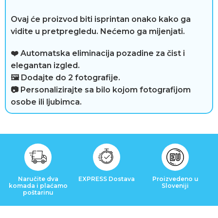
i
Ovaj će proizvod biti isprintan onako kako ga
j
vidite u pretpregledu. Nećemo ga mijenjati.
e
❤️ Automatska eliminacija pozadine za čist i
elegantan izgled.
🖼️ Dodajte do 2 fotografije.
📷 Personalizirajte sa bilo kojom fotografijom
osobe ili ljubimca.
Naručite dva
EXPRESS Dostava
Proizvedeno u
komada i plaćamo
Sloveniji
poštarinu