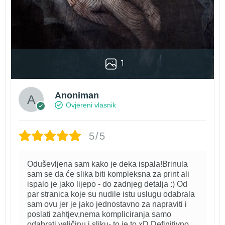
1
Anoniman
Ovjereni vlasnik
5/5
Oduševljena sam kako je deka ispala!Brinula
sam se da će slika biti kompleksna za print ali
ispalo je jako lijepo - do zadnjeg detalja :) Od
par stranica koje su nudile istu uslugu odabrala
sam ovu jer je jako jednostavno za napraviti i
poslati zahtjev,nema kompliciranja samo
odabrati veličinu i sliku- to je to xD Definitivno