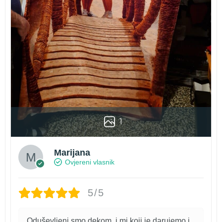
1
Marijana
Ovjereni vlasnik
5/5
Oduševljeni smo dekom, i mi koji je darujemo i