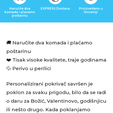
i
Naručite dva
EXPRESS Dostava
Proizvedeno u
komada i plaćamo
Sloveniji
j
poštarinu
e
🚚 Naručite dva komada i plaćamo
poštarinu
❤️ Tisak visoke kvalitete, traje godinama
💦 Perivo u perilici
Personalizirani pokrivač savršen je
poklon za svaku prigodu, bilo da se radi
o daru za Božić, Valentinovo, godišnjicu
ili nešto drugo. Kada poklanjamo