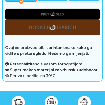
v
o
PRETPREGLED
t
DODAJ U KOŠARICU
a
Ovaj će proizvod biti isprintan onako kako ga
R
vidite u pretpregledu. Nećemo ga mijenjati.
e
📷 Personalizirano s Vašom fotografijom
❤️ Super mekan materijal za vrhunsku udobnost.
c
💦 Perivo u perilici na 30°C
e
n
z