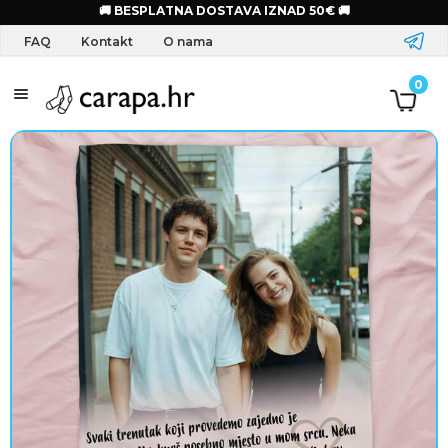
🚚 BESPLATNA DOSTAVA IZNAD 50€ 🚚
FAQ
Kontakt
O nama
S
0
a
l
o
g
o
m
O
d