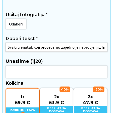
Učitaj fotografiju
*
D
Odaberi
o
m
Izaberi tekst
*
i
s
Unesi ime
(1|20)
t
i
Količina
l
-10%
-20%
ž
1x
2x
3x
59.9 €
53.9 €
47.9 €
i
BESPLATNA
BESPLATNA
2.90€ DOSTAVA
DOSTAVA
DOSTAVA