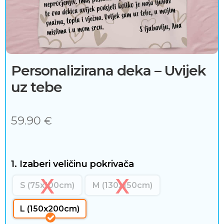
j
e
ć
a
Personalizirana deka – Uvijek
uz tebe
i
d
59.90
€
o
d
1. Izaberi veličinu pokrivača
a
c
S (75x100cm)
M (130x150cm)
i
L (150x200cm)